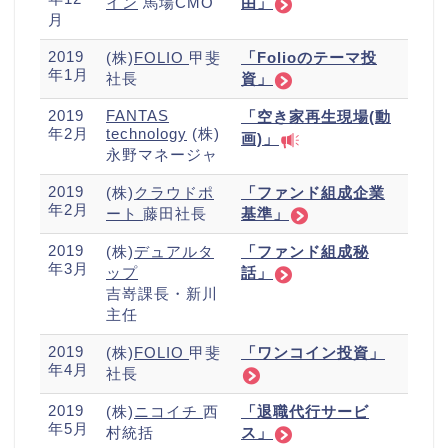
イン
馬場CMO
由」
月
2019
(株)
FOLIO
甲斐
「Folioのテーマ投
年1月
社長
資」
2019
FANTAS
「空き家再生現場(動
年2月
technology
(株)
画)」
永野マネージャ
2019
(株)
クラウドポ
「ファンド組成企業
年2月
ート
藤田社長
基準」
2019
(株)
デュアルタ
「ファンド組成秘
年3月
ップ
話」
吉嵜課長・新川
主任
2019
(株)
FOLIO
甲斐
「ワンコイン投資」
年4月
社長
2019
(株)
ニコイチ
西
「退職代行サービ
年5月
村統括
ス」