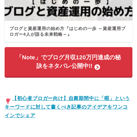
ブログと資産運用の始め方『はじめの一歩 ～資産運用ブ
ロガー4人が語る未来戦略～』
「Note」でブログ月収120万円達成の秘
訣をネタバレ公開中!!
【初心者ブロガー向け】自粛期間中に「暇」という
キーワードに対して書くべき記事のアイデアをワンコ
インでシェア