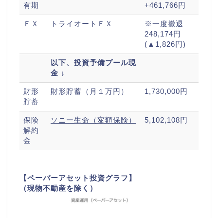
有期
+461,766円
ＦＸ
トライオートＦＸ
※一度撤退
248,174円
(▲1,826円)
以下、投資予備プール現
金 ↓
財形
財形貯蓄（月１万円）
1,730,000円
貯蓄
保険
ソニー生命（変額保険）
5,102,108円
解約
金
【ペーパーアセット投資グラフ】
（現物不動産を除く）