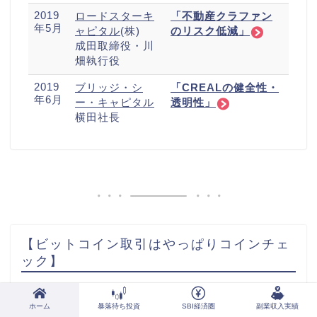
2019
ロードスターキ
「不動産クラファン
年5月
ャピタル
(株)
のリスク低減」
成田取締役・川
畑執行役
2019
ブリッジ・シ
「CREALの健全性・
年6月
ー・キャピタル
透明性」
横田社長
【ビットコイン取引はやっぱりコインチェ
ック】
アプリのみやすさ、使いやすさはダントツNo.1！初め
てのビットコインにはコインチェック一択です。
ホーム
暴落待ち投資
SBI経済圏
副業収入実績