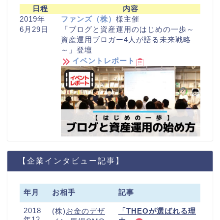
日程
内容
2019年
ファンズ（株）
様主催
6月29日
「ブログと資産運用のはじめの一歩～
資産運用ブロガー4人が語る未来戦略
～」登壇
イベントレポート
【企業インタビュー記事】
年月
お相手
記事
2018
(株)
お金のデザ
「THEOが選ばれる理
年12