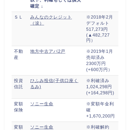
確定 ↓
ＳＬ
みんなのクレジット
※2018年2月
（涙）
デフォルト
517,273円
(▲482,727
円）
不動
地方中古アパ2戸
※2019年1月
産
売却済み
2300万円
(+600万円）
投資
ひふみ投信(子供口座く
※利確済み
信託
るみ)
1,024,298円
(+164,298円)
変額
ソニー生命
※変額年金利
保険
確
+1,670,200円
変額
ソニー生命
※利確解約