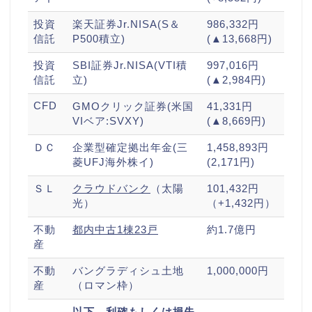
投資
楽天証券Jr.NISA(S＆
986,332円
信託
P500積立)
(▲13,668円)
投資
SBI証券Jr.NISA(VTI積
997,016円
信託
立)
(▲2,984円)
CFD
GMOクリック証券(米国
41,331円
VIベア:SVXY)
(▲8,669円)
ＤＣ
企業型確定拠出年金(三
1,458,893円
菱UFJ海外株イ)
(2,171円)
ＳＬ
クラウドバンク
（太陽
101,432円
光）
（+1,432円）
不動
都内中古1棟23戸
約1.7億円
産
不動
バングラディシュ土地
1,000,000円
産
（ロマン枠）
以下、利確もしくは損失