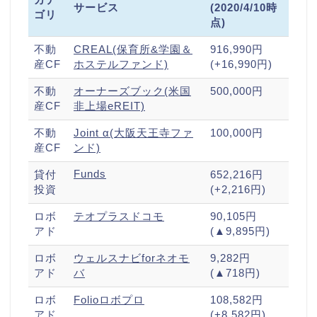
サービス
(2020/4/10時
ゴリ
点)
不動
CREAL(保育所&学園＆
916,990円
産CF
ホステルファンド)
(+16,990円)
不動
オーナーズブック(米国
500,000円
産CF
非上場eREIT)
不動
Joint α(大阪天王寺ファ
100,000円
産CF
ンド)
Funds
貸付
652,216円
投資
(+2,216円)
ロボ
テオプラスドコモ
90,105円
アド
(▲9,895円)
ロボ
ウェルスナビforネオモ
9,282円
アド
バ
(▲718円)
ロボ
Folioロボプロ
108,582円
アド
(+8,582円)