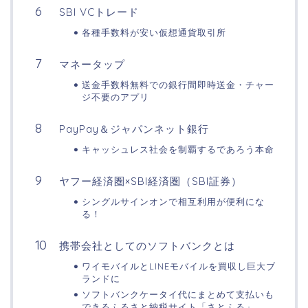
SBI VCトレード
各種手数料が安い仮想通貨取引所
マネータップ
送金手数料無料での銀行間即時送金・チャー
ジ不要のアプリ
PayPay＆ジャパンネット銀行
キャッシュレス社会を制覇するであろう本命
ヤフー経済圏×SBI経済圏（SBI証券）
シングルサインオンで相互利用が便利にな
る！
携帯会社としてのソフトバンクとは
ワイモバイルとLINEモバイルを買収し巨大ブ
ランドに
ソフトバンクケータイ代にまとめて支払いも
できるふるさと納税サイト「さとふる」