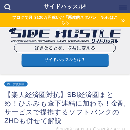
サイドハッスル!!
ブログで月収120万円稼いだ「悪魔的ネタバレ」Noteはこ
ちら
サイドハッスルとは？
株・投資信託
【楽天経済圏対抗】SBI経済圏まと
め！ひふみも傘下連結に加わる！金融
サービスで提携するソフトバンクの
ZHDも併せて解説
2020年3月31日
/
2020年4月13日