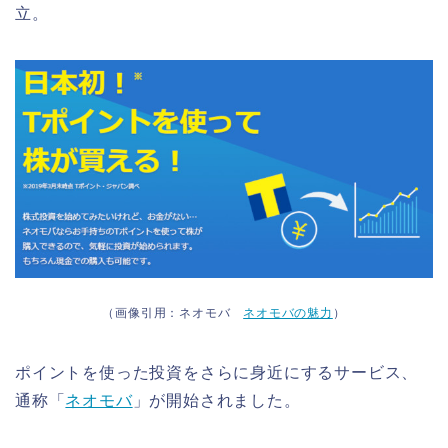
立。
（画像引用：ネオモバ
ネオモバの魅力
）
ポイントを使った投資をさらに身近にするサービス、
通称「
ネオモバ
」が開始されました。