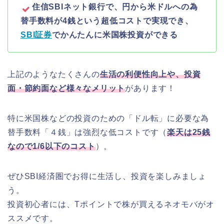
住信SBIネット銀行で、円から米ドルへの為
替手数料が4銭という超低コストで実現でき、
SBI証券
でかんたんに米国株投資ができる
上記のようなたくさんの
生活の利便性向上や、投資
面・節約面
など様々なメリット
があります！
特に米国株などの投資のための「ドル転」に必要な為
替手数料「４銭」は強烈な低コストです（
楽天は25銭
なので1/6以下のコスト
）。
ぜひSBI経済圏でお得に生活し、投資を楽しみましょ
う。
投資初心者には、Tポイントで株が買えるネオモバがオ
ススメです。