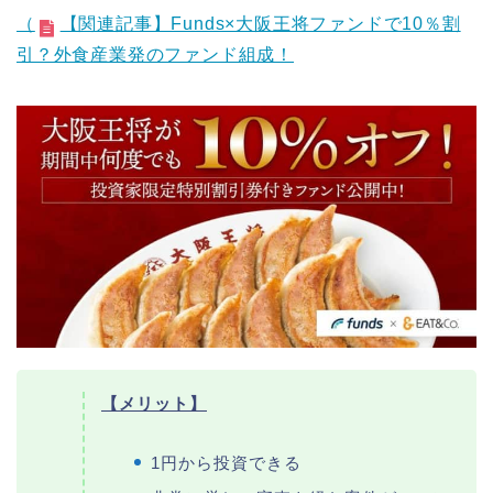
（
【関連記事】Funds×大阪王将ファンドで10％割
引？外食産業発のファンド組成！
【メリット】
1円から投資できる