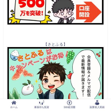
【さとふる】
ホーム
暴落待ち投資
SBI経済圏
副業収入実績