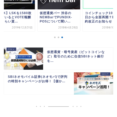
ISK】LSKを1580枚
仮想通貨バー 渋谷の
コインチェック10月
っているとVOTE報酬
NEMBarでPUNDIX-
日から全面再開？利
くらい貰...
POSについて聞い...
約改正のお知らせ
2019年12月31日
2018年4月28日
2018年10
仮想通貨・暗号資産（ビットコインな
ど）取引のために住信SBIネット銀行
を...
SBIネオモバイル証券(ネオモバ)で評判
の特別キャンペーンがお得！【儲か...