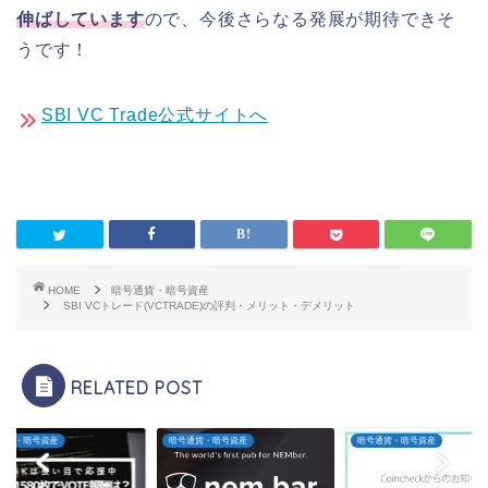
伸ばしています
ので、今後さらなる発展が期待できそ
うです！
SBI VC Trade公式サイトへ
HOME
暗号通貨・暗号資産
SBI VCトレード(VCTRADE)の評判・メリット・デメリット
RELATED POST
通貨・暗号資産
暗号通貨・暗号資産
暗号通貨・暗号資産