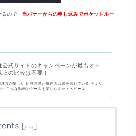
かるので、
当バナーからの申し込みでポケットルー
光は公式サイトのキャンペーンが最もオト
以上の比較は不要！
線速度が欲しい 応答速度が爆速の回線を探している 今より
い こんな動画やゲームを楽しむネットヘビーユ...
tents
[
]
hide