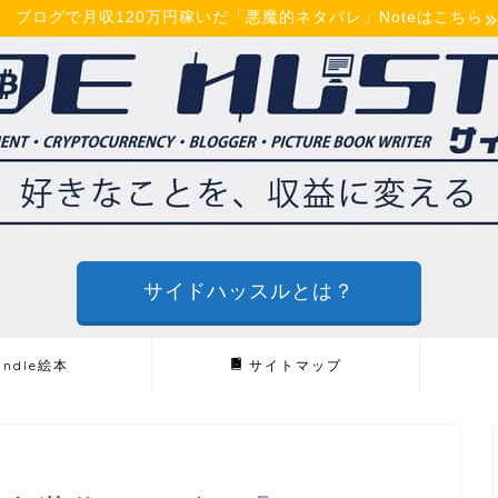
ブログで月収120万円稼いだ「悪魔的ネタバレ」Noteはこちら
サイドハッスルとは？
indle絵本
サイトマップ