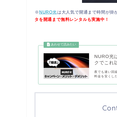
※
NURO光
は大人気で開通まで時間が掛
タを開通まで無料レンタルも実施中！
NURO
クでこれ
夜でも速い回
料金を安くした
Con