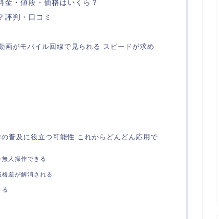
料金・値段・価格はいくら？
？評判・口コミ
質動画がモバイル回線で見られる スピードが求め
の普及に役立つ可能性 これからどんどん応用で
を無人操作できる
域格差が解消される
きる