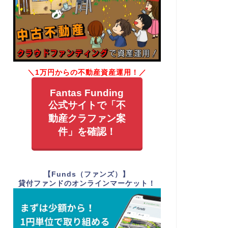
＼1万円からの不動産資産運用！／
Fantas Funding
公式サイトで「不
動産クラファン案
件」を確認！
【Funds（ファンズ）】
貸付ファンドのオンラインマーケット！