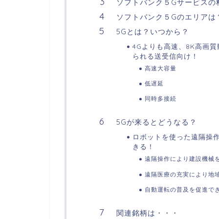
ソフトバンク５Gサービスの
ソフトバンク５Gのエリアは
5Gとは？いつから？
4Gよりも高速、8K高画
られる送受信向け！
高速大容量
低遅延
同時多接続
5Gが来るとどうなる？
ロボットを使った遠隔操作
きる！
遠隔操作により建設機械
遠隔医療の充実により地
自動運転の普及を促進で
関連銘柄は・・・