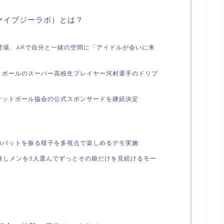
ファイブジーラボ）とは？
が登場、ARで自分と一緒の空間に「アイドルが会いに来
トボールのスーパー高校生プレイヤー河村選手のドリブ
ケットボール協会の公式スポンサードを継続決定
のバットを振る様子を多視点で楽しめるデモ実施
の推しメンを3人選んでずっとその娘だけを見続けるモー