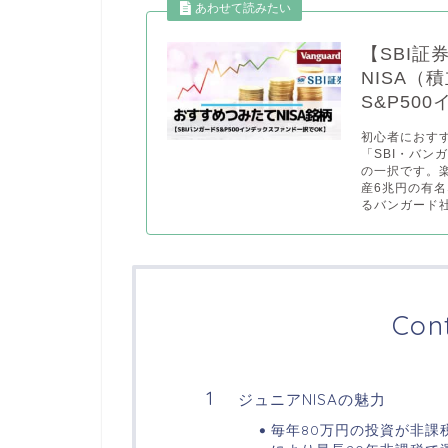
【SBI
NISA（
S&P50
初心者におすす
「SBI・バン
の一択です。楽
産6兆円の有名
るバンガード社
Con
ジュニアNISAの魅力
毎年80万円の投資が非課