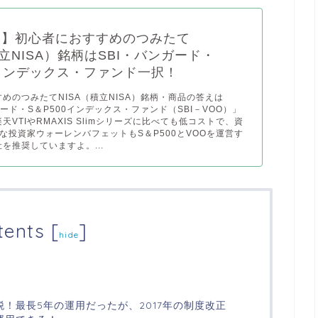
証券】初心者におすすめのつみたて
積立NISA）銘柄はSBI・バンガード・
0インデックス・ファンド一択！
めのつみたてNISA（積立NISA）銘柄・商品の答えは
ガード・S＆P500インデックス・ファンド（SBI－VOO）」
天VTIやRMAXIS Slimシリーズに比べても低コストで、資
な投資家ウォーレンバフェットもS＆P500とVOOを運営す
を推奨していますよ。...
tents
[
]
hide
税！最長5年の運用だったが、2017年の制度改正