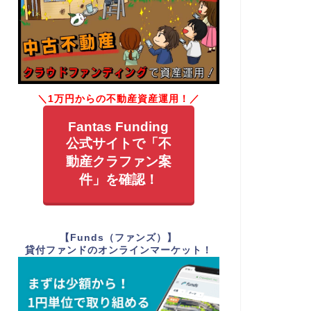
＼1万円からの不動産資産運用！／
Fantas Funding
公式サイトで「不
動産クラファン案
件」を確認！
【Funds（ファンズ）】
貸付ファンドのオンラインマーケット！