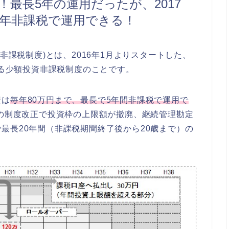
！最長5年の運用だったが、2017
0年非課税で運用できる！
非課税制度)とは、2016年1月よりスタートした、
する少額投資非課税制度のことです。
資は
毎年80万円まで、最長で5年間非課税で運用で
年の制度改正で投資枠の上限額が撤廃、継続管理勘定
最長20年間（非課税期間終了後から20歳まで）の