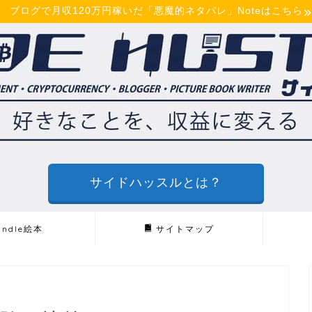
ブログで月収120万円稼いだ「悪魔的ネタバレ」Noteはこちら
サイドハッスルとは？
indle絵本
サイトマップ