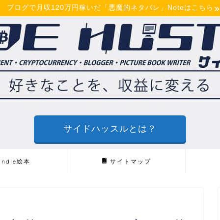
ブログで月収120万円稼いだ「悪魔的ネタバレ」Noteはこちら
サイドハッスルとは？
indle絵本
サイトマップ