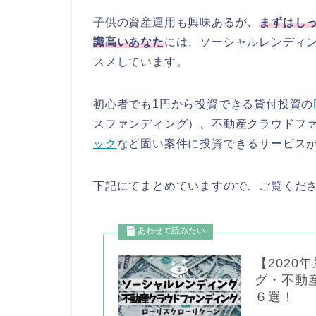
子供の資産運用も興味あるが、
まずはし
識高いあなた
には、ソーシャルレンディ
スメしています。
初心者でも1円から投資できる貸付投資の
スファンディング）、不動産クラウドフ
ック
など固い案件に投資できるサービス
下記にてまとめていますので、ご覧くだ
【202
グ・不動
６選！