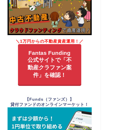
＼1万円からの不動産資産運用！／
Fantas Funding
公式サイトで「不
動産クラファン案
件」を確認！
【Funds（ファンズ）】
貸付ファンドのオンラインマーケット！