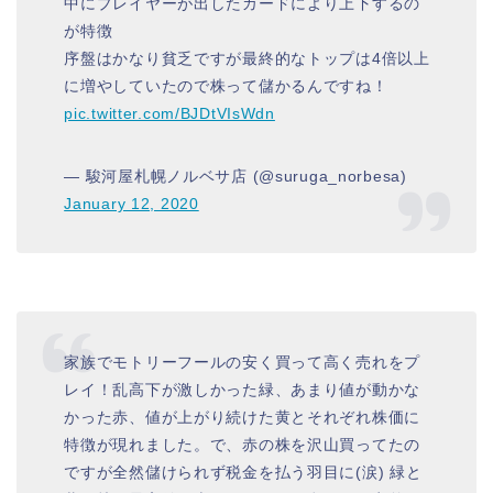
中にプレイヤーが出したカードにより上下するの
が特徴
序盤はかなり貧乏ですが最終的なトップは4倍以上
に増やしていたので株って儲かるんですね！
pic.twitter.com/BJDtVIsWdn
— 駿河屋札幌ノルベサ店 (@suruga_norbesa)
January 12, 2020
家族でモトリーフールの安く買って高く売れをプ
レイ！乱高下が激しかった緑、あまり値が動かな
かった赤、値が上がり続けた黄とそれぞれ株価に
特徴が現れました。で、赤の株を沢山買ってたの
ですが全然儲けられず税金を払う羽目に(涙) 緑と