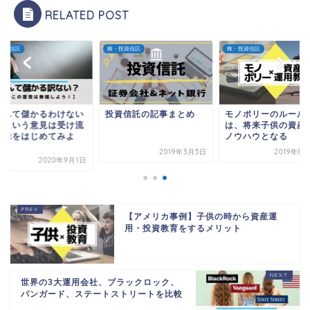
RELATED POST
投資信託
株・投資信託
株・投資信託
なんて儲かるわけない
投資信託の記事まとめ
モノポリーのルール
ろという意見は受け流
は、将来子供の資産
て株をはじめてみよ
ノウハウとなる
.
2019年3月5日
2019年8
2020年9月1日
【アメリカ事例】子供の時から資産運
用・投資教育をするメリット
世界の3大運用会社、ブラックロック、
バンガード、ステートストリートを比較