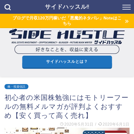
サイドハッスル!!
ブログで月収120万円稼いだ「悪魔的ネタバレ」Noteはこ
ちら
サイドハッスルとは？
株・投資信託
初心者の米国株勉強にはモトリーフー
ルの無料メルマガが評判よくおすす
め【安く買って高く売れ】
2020年5月31日
/
2020年6月1日