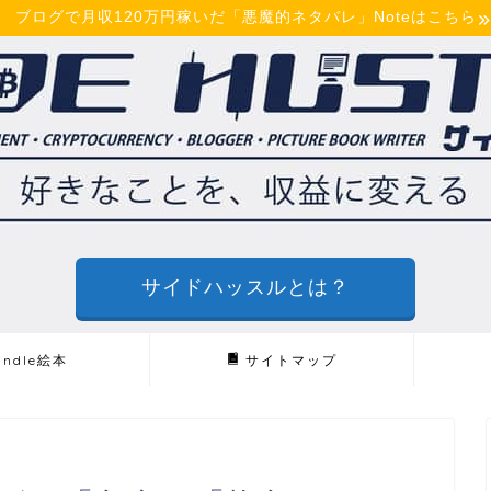
ブログで月収120万円稼いだ「悪魔的ネタバレ」Noteはこちら
サイドハッスルとは？
indle絵本
サイトマップ