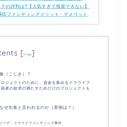
ックの評判は?【人気すぎて投資できない】
REファンディングメリット・デメリット
tents
[
]
hide
食（こじき）？
プロジェクトのために、資金を集めるクラウドフ
企画者の欲求の満たすためだけのプロジェクトも
なぜ乞食と言われるのか（実例は？）
！
キトリーナ」クラウドファンディング事件