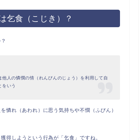
は乞食（こじき）？
か？
は他人の憐憫の情（れんびんのじょう）を利用して自
とをいう
人を憐れ（あわれ）に思う気持ちや不憫（ふびん）
を獲得しようという行為が「乞食」ですね。