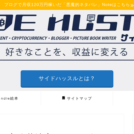
ブログで月収120万円稼いだ「悪魔的ネタバレ」Noteはこちら
サイドハッスルとは？
indle絵本
サイトマップ