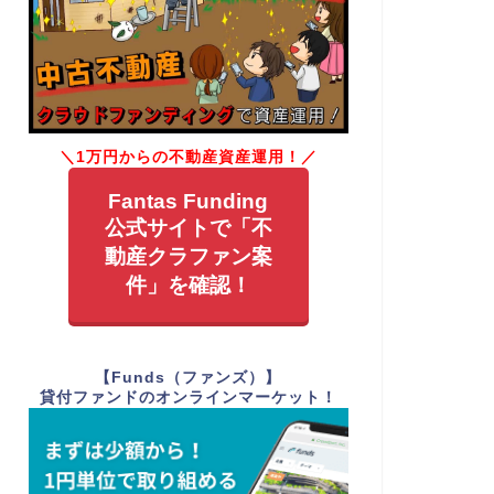
＼1万円からの不動産資産運用！／
Fantas Funding
公式サイトで「不
動産クラファン案
件」を確認！
【Funds（ファンズ）】
貸付ファンドのオンラインマーケット！