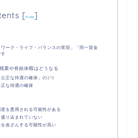
tents
[
]
hide
「ワーク・ライフ・バランスの実現」「同一賃金
です
残業や有給休暇はどうなる
公正な待遇の確保」の2つ
公正な待遇の確保
制度を悪用される可能性がある
て盛り込まれていない
録を改ざんする可能性が高い