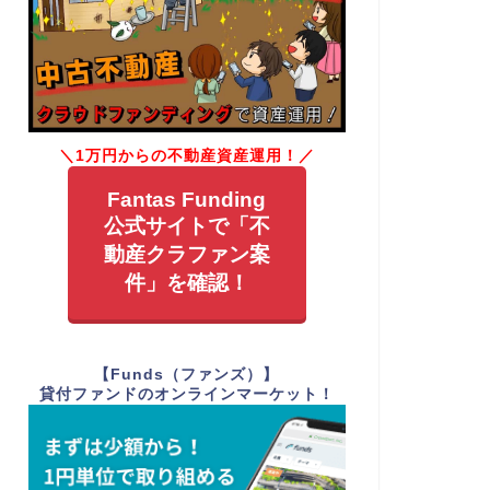
＼1万円からの不動産資産運用！／
Fantas Funding
公式サイトで「不
動産クラファン案
件」を確認！
【Funds（ファンズ）】
貸付ファンドのオンラインマーケット！