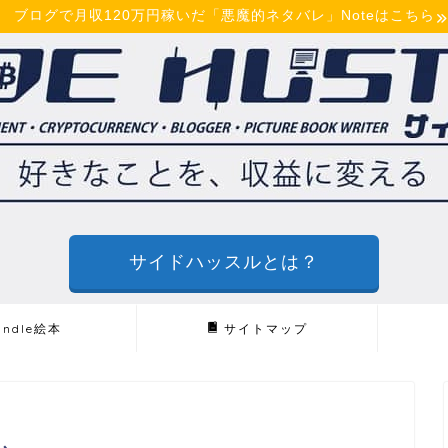
ブログで月収120万円稼いだ「悪魔的ネタバレ」Noteはこちら
サイドハッスルとは？
indle絵本
サイトマップ