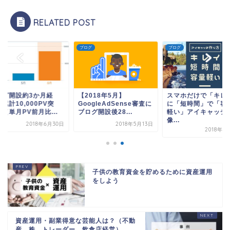
RELATED POST
グ
ブログ
ブログ
ログ開設約3か月経
【2018年5月】
スマホだけで「キレ
累計10,000PV突
GoogleAdSense審査に
に「短時間」で「容
（単月PV前月比...
ブログ開設後28...
軽い」アイキャッチ
像...
2018年6月30日
2018年5月13日
2018年1
子供の教育資金を貯めるために資産運用
をしよう
資産運用・副業得意な芸能人は？（不動
産、株、トレーダー、飲食店経営）