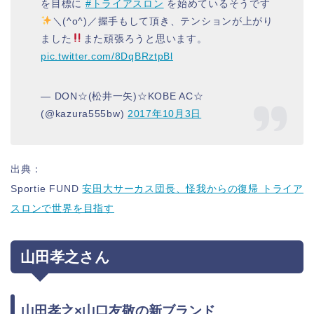
を目標に
#トライアスロン
を始めているそうです
＼(^o^)／握手もして頂き、テンションが上がり
ました
また頑張ろうと思います。
pic.twitter.com/8DqBRztpBl
— DON☆(松井一矢)☆KOBE AC☆
(@kazura555bw)
2017年10月3日
出典：
Sportie FUND
安田大サーカス団長、怪我からの復帰 トライア
スロンで世界を目指す
山田孝之さん
山田孝之×山口友敬の新ブランド