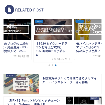
RELATED POST
グ
ブログ
ブログ
すすめブログのご紹介
【2020まずクルードラ
モバイルバッテリー
投資・資産運用・FX・
ゴン打ち上げ成功】
アリングはQRコー
通貨法人化・eS...
ZOZO前澤社長が乗る
済の広がりと共に
ロ...
2019年9月1日
2019年3
2020年5月30日
仮想通貨やポルカで発注できるクリエイ
ター・イラストレーターさん特集
【NPXS】PundiXがブロックチェーン
スマホ「Xphone」開発！F...