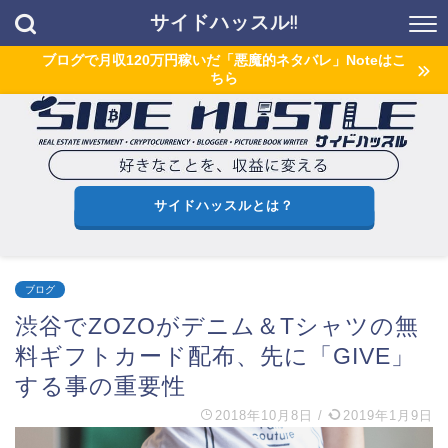
サイドハッスル!!
ブログで月収120万円稼いだ「悪魔的ネタバレ」Noteはこ
ちら
サイドハッスルとは？
ブログ
渋谷でZOZOがデニム＆Tシャツの無
料ギフトカード配布、先に「GIVE」
する事の重要性
2018年10月8日
/
2019年1月9日