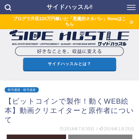
サイドハッスル!!
ブログで月収120万円稼いだ「悪魔的ネタバレ」Noteはこ
ちら
サイドハッスルとは？
暗号通貨・暗号資産
【ビットコインで製作！動くWEB絵
本】動画クリエイターと原作者につい
て
2018年7月30日
/
2019年1月25日