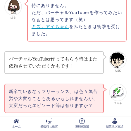
特にありません。
ただ、バーチャルYouTuberを作ってみたい
ぱる
なぁとは思ってます（笑）
キズナアイちゃん
をみたときは衝撃を受け
ました。
バーチャルYouTuber作ってもらう時はまた
依頼させていただくかもです！
USK
新卒でいきなりフリーランス、は色々気苦
労や大変なこともあるかもしれませんが、
ユキキ
大変だったエピソード等は有りますか？
ホーム
暴落待ち投資
SBI経済圏
副業収入実績