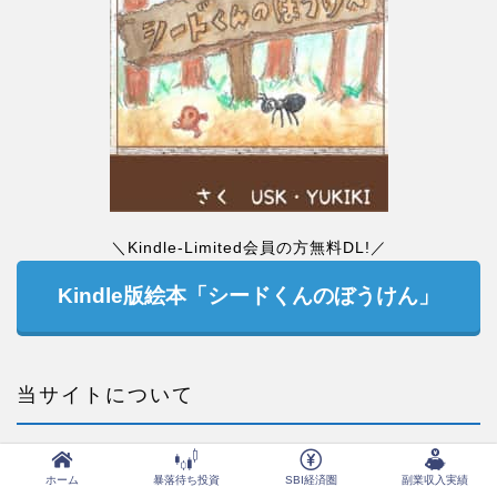
＼Kindle-Limited会員の方無料DL!／
Kindle版絵本「シードくんのぼうけん」
当サイトについて
運営会社
プロフィール
ホーム
暴落待ち投資
SBI経済圏
副業収入実績