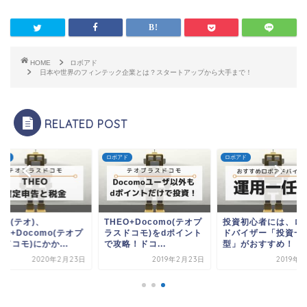
HOME
ロボアド
日本や世界のフィンテック企業とは？スタートアップから大手まで！
RELATED POST
アド
ロボアド
ロボアド
EO(テオ)、
THEO+Docomo(テオプ
投資初心者には、ロ
EO+Docomo(テオプ
ラスドコモ)をdポイント
ドバイザー「投資一
ドコモ)にかか...
で攻略！ドコ...
型」がおすすめ！
2020年2月23日
2019年2月23日
2019年