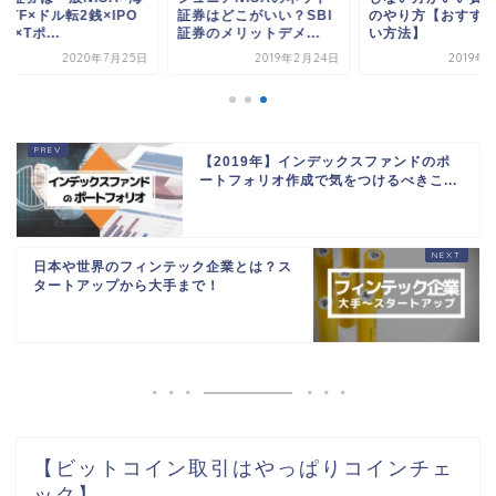
TF×ドル転2銭×IPO
証券はどこがいい？SBI
のやり方【おすすめ
×Tポ...
証券のメリットデメ...
い方法】
2020年7月25日
2019年2月24日
2019年3
【2019年】インデックスファンドのポ
ートフォリオ作成で気をつけるべきこ...
日本や世界のフィンテック企業とは？ス
タートアップから大手まで！
【ビットコイン取引はやっぱりコインチェ
ック】