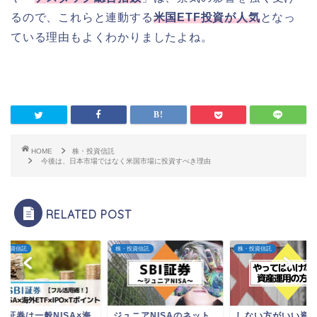
るので、これらと連動する
米国ETF投資が人気
となっ
ている理由もよくわかりましたよね。
HOME
株・投資信託
今後は、日本市場ではなく米国市場に投資すべき理由
RELATED POST
投資信託
株・投資信託
株・投資信託
I証券は一般NISA×海
ジュニアNISAのネット
しない方がいい資産