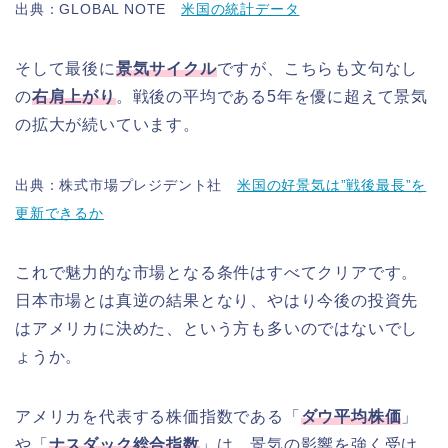
出典：GLOBAL NOTE
米国の統計データ
そして最後に
景気サイクル
ですが、こちらも文句なし
の
右肩上がり
。戦後の平均である5年を優に超えて景気
の拡大が続いています。
出典：株式市場プレジデント社
米国の好景気は”戦後最長”を
更新できるか
これで魅力的な市場となる条件はすべてクリアです。
日本市場とは真逆の結果となり、やはり今後の投資先
はアメリカに決めた、という方も多いのではないでし
ょうか。
アメリカを代表する株価指数である「
ダウ平均株価
」
や「
ナスダック総合指数
」は、景気の影響を強く受け