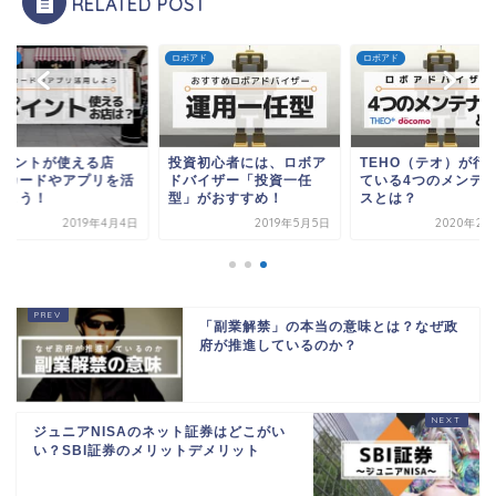
RELATED POST
アド
ロボアド
ロボアド
ポイントが使える店
投資初心者には、ロボア
TEHO（テオ）が行
？カードやアプリを活
ドバイザー「投資一任
ている4つのメンテ
しよう！
型」がおすすめ！
スとは？
2019年4月4日
2019年5月5日
2020年2月
「副業解禁」の本当の意味とは？なぜ政
府が推進しているのか？
ジュニアNISAのネット証券はどこがい
い？SBI証券のメリットデメリット