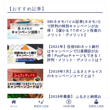
【おすすめ記事】
SBIネオモバイル証券(ネオモバ)
で評判の特別キャンペーンがお
得！【儲かる？Tポイント投資の
メリット・デメリット】
【2021年】住信SBIネット銀行
はキャンペーンで口座開設がお
得！PayPayチャージもできる！
評判・メリット・デメリットは？
【2019年7月】ふるさとチョイス
のキャンペーンコードとは？
【2019年最新】 ふるさと納税お
すすめサイトNo.1は「さとふ
る」！比較とその理由
ホーム
暴落待ち投資
SBI経済圏
副業収入実績