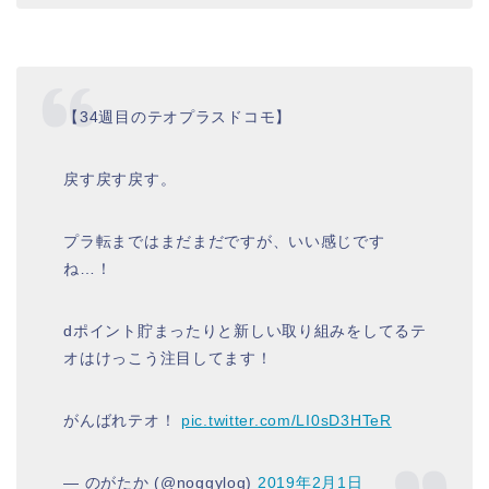
【34週目のテオプラスドコモ】
戻す戻す戻す。
プラ転まではまだまだですが、いい感じです
ね…！
dポイント貯まったりと新しい取り組みをしてるテ
オはけっこう注目してます！
がんばれテオ！
pic.twitter.com/LI0sD3HTeR
— のがたか (@noggylog)
2019
年
2
月
1
日