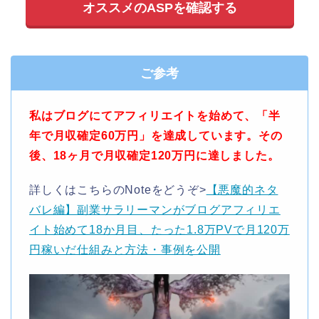
オススメのASPを確認する
ご参考
私はブログにてアフィリエイトを始めて、「半
年で月収確定60万円」を達成しています。
その
後、18ヶ月で月収確定120万円に達しました。
詳しくはこちらのNoteをどうぞ>
【悪魔的ネタ
バレ編】副業サラリーマンがブログアフィリエ
イト始めて18か月目、たった1.8万PVで月120万
円稼いだ仕組みと方法・事例を公開