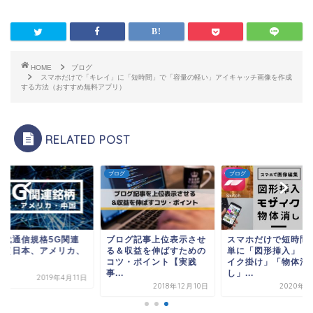
HOME
ブログ
スマホだけで「キレイ」に「短時間」で「容量の軽い」アイキャッチ画像を作成
する方法（おすすめ無料アプリ）
RELATED POST
グ
ブログ
ブログ
ログ記事上位表示させ
スマホだけで短時間で簡
次世代通信規格5G
＆収益を伸ばすための
単に「図形挿入」「モザ
銘柄（日本、アメリ
ツ・ポイント【実践
イク掛け」「物体消
中国）
.
し」...
2019年4
2018年12月10日
2020年2月7日