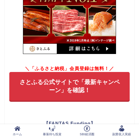
＼「ふるさと納税」会員登録は無料！／
さとふる公式サイトで「最新キャンペ
ーン」を確認！
【FANTAS Funding】
ホーム
暴落待ち投資
SBI経済圏
副業収入実績