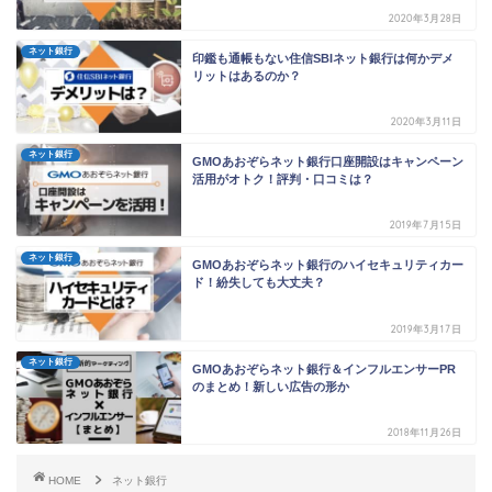
2020年3月28日
ネット銀行
印鑑も通帳もない住信SBIネット銀行は何かデメ
リットはあるのか？
2020年3月11日
ネット銀行
GMOあおぞらネット銀行口座開設はキャンペーン
活用がオトク！評判・口コミは？
2019年7月15日
ネット銀行
GMOあおぞらネット銀行のハイセキュリティカー
ド！紛失しても大丈夫？
2019年3月17日
ネット銀行
GMOあおぞらネット銀行＆インフルエンサーPR
のまとめ！新しい広告の形か
2018年11月26日
HOME
ネット銀行