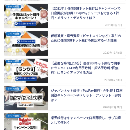
ネット銀行
【2021年】住信SBIネット銀行はキャンペーンで
口座開設がお得！PayPayチャージもできる！評
判・メリット・デメリットは？
2021年1月6日
ネット銀行
仮想通貨・暗号資産（ビットコインなど）取引の
ために住信SBIネット銀行を開設するべき理由
2020年12月1日
ネット銀行
【必要な時間は10分】住信SBIネット銀行で簡単
にランク3（ATM利用手数料・振込手数料7回無
料）にランクアップする方法
2020年9月1日
ネット銀行
ジャパンネット銀行（PayPay銀行）がお得！口座
開設キャンペーンやメリット・デメリット・評判
は？
2020年7月31日
ネット銀行
楽天銀行はキャンペーンで口座開設し、サブ口座
として使おう