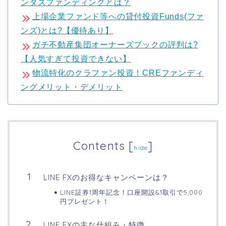
ンタスファンディングとは？
上場企業ファンド等への貸付投資Funds(ファ
ンズ)とは?【優待あり】
ガチ不動産集団オーナーズブックの評判は?
【人気すぎて投資できない】
物流特化のクラファン投資！CREファンディ
ングメリット・デメリット
Contents
[
]
hide
LINE FXのお得なキャンペーンは？
LINE証券1周年記念！口座開設&1取引で5,000
円プレゼント！
LINE FXの主な仕組み・特徴