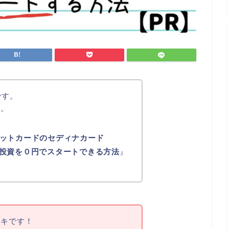
です。
い。
ットカードのセディナカード
手堅く投資を０円でスタートできる方法
』
キキです！