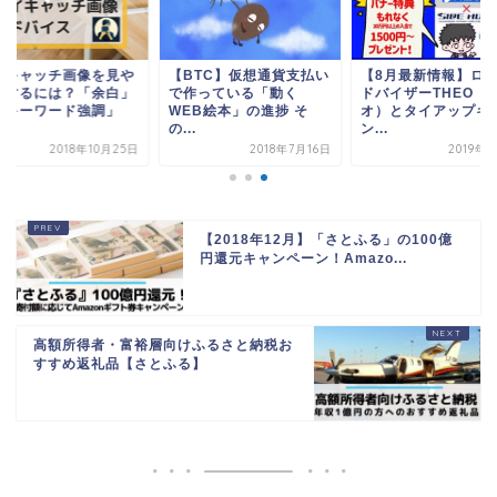
イキャッチ画像を見や
【BTC】仮想通貨支払い
【8月最新情報】ロ
くするには？「余白」
で作っている「動く
ドバイザーTHEO（
「キーワード強調」
WEB絵本」の進捗 そ
オ）とタイアップキ
.
の...
ン...
2018年10月25日
2018年7月16日
2019年
【2018年12月】「さとふる」の100億
円還元キャンペーン！Amazo...
高額所得者・富裕層向けふるさと納税お
すすめ返礼品【さとふる】