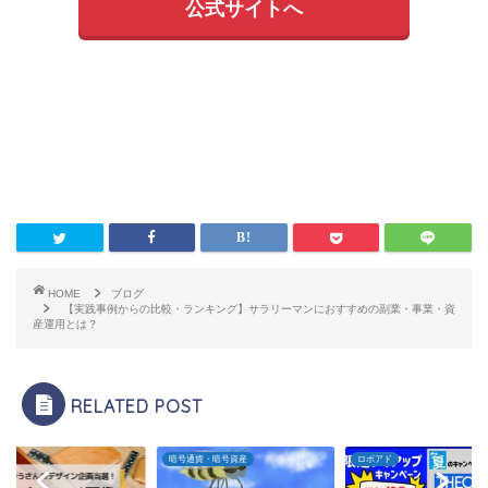
公式サイトへ
HOME
ブログ
【実践事例からの比較・ランキング】サラリーマンにおすすめの副業・事業・資
産運用とは？
RELATED POST
グ
暗号通貨・暗号資産
ロボアド