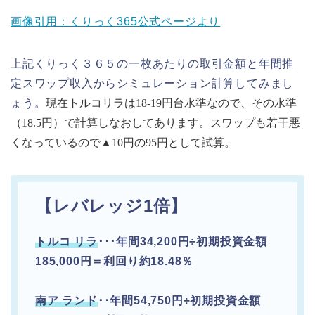
画像引用：くりっく365公式ページより
上記くりっく３６５の一枚あたりの取引金額と年間推
定スワップ収入からシミュレーション計算してみまし
ょう。
現在トルコリラは18-19円台水準なので、その水準
（18.5円）で計算しなおしてあります。スワップも若干悪
くなっているので▲10円の95円として試算。
【レバレッジ1倍】
トルコ
リラ
･･･年間34,200円÷初期投資金額
185,000円＝
利回り約18.48％
南ア ランド
･･
年間54,750円÷初期投資金額