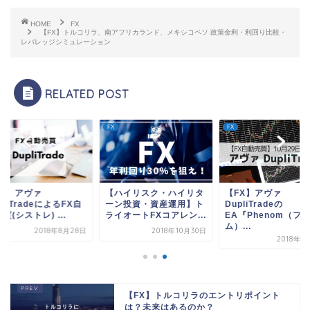
HOME
FX
【FX】トルコリラ、南アフリカランド、メキシコペソ 政策金利・利回り比較・
レバレッジシミュレーション
RELATED POST
FX
FX
FX】アヴァ
【ハイリスク・ハイリタ
【FX】アヴァ
pliTradeによるFX自
ーン投資・資産運用】ト
DupliTradeの
買(シストレ) ...
ライオートFXコアレン...
EA『Phenom（フ
ム）...
2018年8月28日
2018年10月30日
2018年1
【FX】トルコリラのエントリポイント
は？未来はあるのか？