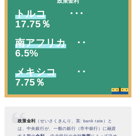
政策金利
トルコ
･･･
17.75％
南アフリカ
･･
6.5%
メキシコ
･･
7.75％
政策金利
（せいさくきんり、英: bank rate）と
は、中央銀行が、一般の銀行（市中銀行）に融資
する際の
金利
。 中央銀行の金融
政策
によって決め