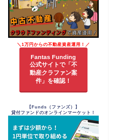
＼1万円からの不動産資産運用！／
Fantas Funding
公式サイトで「不
動産クラファン案
件」を確認！
【Funds（ファンズ）】
貸付ファンドのオンラインマーケット！