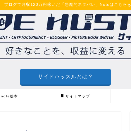
ブログで月収120万円稼いだ「悪魔的ネタバレ」Noteはこちら
サイドハッスルとは？
indle絵本
サイトマップ