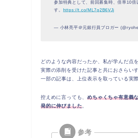
参加特典として、前回募集時、倍率10倍
す。
https://t.co/ML7q2B6VJj
— 小林亮平＠元銀行員ブロガー (@ryohei
どのような内容だったか、私が学んだ点
実際の添削を受けた記事と共におさらい
一部の記事は、上位表示を取っている実
控えめに言っても、
めちゃくちゃ有意義
発的に伸びました
。