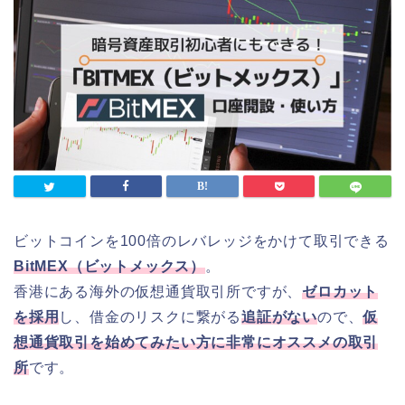
ビットコインを100倍のレバレッジをかけて取引できる
BitMEX（ビットメックス）
。
香港にある海外の仮想通貨取引所ですが、
ゼロカット
を採用
し、借金のリスクに繋がる
追証がない
ので、
仮
想通貨取引を始めてみたい方に非常にオススメの取引
所
です。