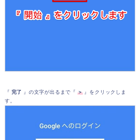
『
完了
』の文字が出るまで『
＞
』をクリックしま
す。