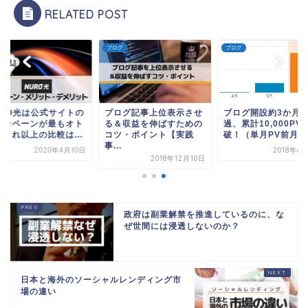
RELATED POST
グ
ブログ
ブログ
URO光は公式サイトの
ブログ記事上位表示させ
ブログ開設約3か月
ャンペーンが最もオト
る＆収益を伸ばすための
過、累計10,000PV
でこれ以上の比較は...
コツ・ポイント【実践
破！（単月PV前月比.
事...
2020年4月10日
2018年6
2018年12月10日
政府は副業解禁を推進しているのに、な
ぜ世間には浸透しないのか？
日本と海外のソーシャルレンディング市
場の違い