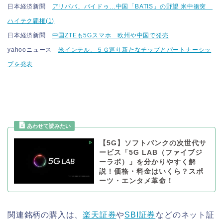
日本経済新聞
アリババ、バイドゥ…中国「BATIS」の野望 米中衝突
ハイテク覇権(1)
日本経済新聞
中国ZTEも5Gスマホ 欧州や中国で発売
yahooニュース
米インテル、５Ｇ巡り新たなチップとパートナーシッ
プを発表
【5G】ソフトバンクの次世代サ
ービス「5G LAB（ファイブジ
ーラボ）」を分かりやすく解
説！価格・料金はいくら？スポ
ーツ・エンタメ革命！
関連銘柄の購入は、
楽天証券
や
SBI証券
などのネット証