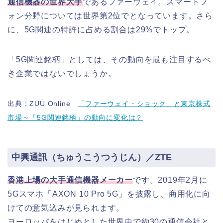
通信機器の世界大手
であるファーウェイ。スマートフ
ォン分野については世界第2位でとなっています。さら
に、5G関連の特許に占める割合は29%でトップ。
「5G関連銘柄」としては、その動向を最も注目するべ
き企業ではないでしょうか。
出典：ZUU Online
「ファーウェイ・ショック」と東京株式
市場～「5G関連銘柄」の動向に変化は？
中興通訊（ちゅうこうつうじん）／ZTE
香港上場の大手通信機器メーカー
です。2019年2月に
5Gスマホ「AXON 10 Pro 5G」を披露し、商用化に向
けての意気込みが見られます。
ヨーロッパをはじめとした世界中で約30の通信会社と