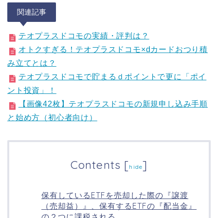
関連記事
テオプラスドコモの実績・評判は？
オトクすぎる！テオプラスドコモ×dカードおつり積
み立てとは？
テオプラスドコモで貯まるｄポイントで更に「ポイ
ント投資」！
【画像42枚】テオプラスドコモの新規申し込み手順
と始め方（初心者向け）
Contents
[
]
hide
保有しているETFを売却した際の『譲渡
（売却益）』、保有するETFの『配当金』
の２つに課税される。