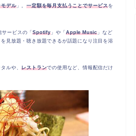
ンモデル
」。
一定額を毎月支払うことでサービス
を
信サービスの「
Spotify
」や「
Apple Music
」など
ツを見放題・聴き放題できるが話題になり注目を浴
ンタルや、
レストラン
での使用など、情報配信だけ
。