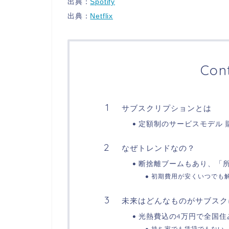
出典：
Spotify
出典：
Netflix
Con
サブスクリプションとは
定額制のサービスモデル 
なぜトレンドなの？
断捨離ブームもあり、「
初期費用が安くいつでも
未来はどんなものがサブスク
光熱費込の4万円で全国住
持ち家でも賃貸でもない