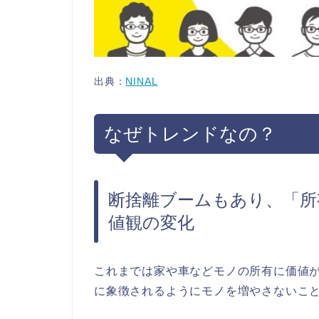
出典：
NINAL
なぜトレンドなの？
断捨離ブームもあり、「所
値観の変化
これまでは家や車などモノの所有に価値
に象徴されるようにモノを増やさないこ