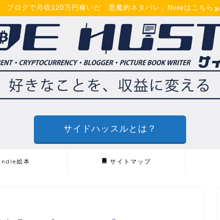
ブログで月収120万円稼いだ「悪魔的ネタバレ」Noteはこちら
サイドハッスルとは？
indle絵本
サイトマップ