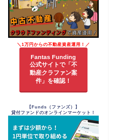
＼1万円からの不動産資産運用！／
Fantas Funding
公式サイトで「不
動産クラファン案
件」を確認！
【Funds（ファンズ）】
貸付ファンドのオンラインマーケット！