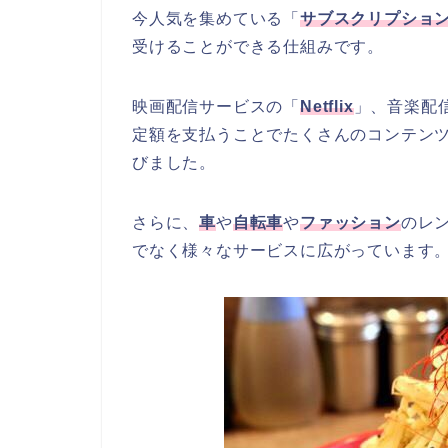
今人気を集めている「
サブスクリプショ
受けることができる仕組みです。
映画配信サービスの「
Netflix
」、音楽配
定額を支払うことでたくさんのコンテン
びました。
さらに、
車
や
自転車
や
ファッション
のレ
でなく様々なサービスに広がっています