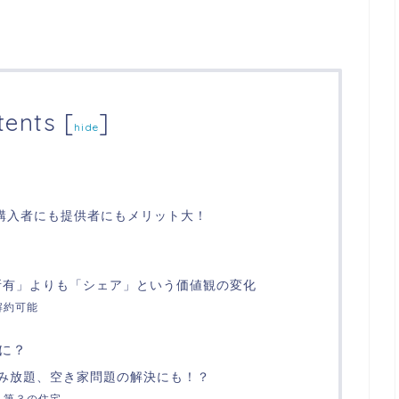
tents
[
]
hide
購入者にも提供者にもメリット大！
所有」よりも「シェア」という価値観の変化
解約可能
に？
み放題、空き家問題の解決にも！？
、第３の住宅