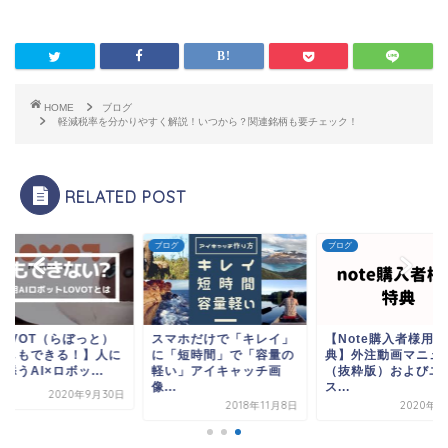
HOME
ブログ
軽減税率を分かりやすく解説！いつから？関連銘柄も要チェック！
RELATED POST
ブログ
ブログ
ブログ
スマホだけで「キレイ」
【Note購入者様用特
【LOVOT（らぼ
に「短時間」で「容量の
典】外注動画マニュアル
お試しもできる！
軽い」アイキャッチ画
（抜粋版）およびユー
寄り添うAI×ロボッ
像...
ス...
2020
2018年11月8日
2020年2月4日