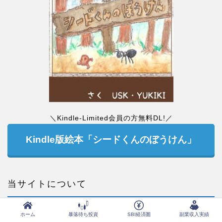
＼Kindle-Limited会員の方無料DL!／
Kindle版絵本「シードくんのぼうけん」
当サイトについて
運営会社
ホーム
暴落待ち投資
SBI経済圏
副業収入実績