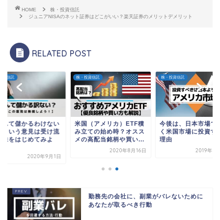
HOME
株・投資信託
ジュニアNISAのネット証券はどこがいい？楽天証券のメリットデメリット
RELATED POST
投資信託
株・投資信託
株・投資信託
なんて儲かるわけない
米国（アメリカ）ETF積
今後は、日本市場で
ろという意見は受け流
み立ての始め時？オスス
く米国市場に投資す
て株をはじめてみよ
メの高配当銘柄や買い...
理由
.
2020年8月16日
2019年3
2020年9月1日
勤務先の会社に、副業がバレないために
あなたが取るべき行動