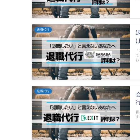
退職代行
「
て
お
退職代行
普
す