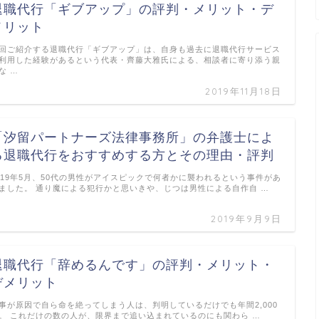
退職代行「ギブアップ」の評判・メリット・デ
メリット
回ご紹介する退職代行「ギブアップ」は、自身も過去に退職代行サービス
利用した経験があるという代表・齊藤大雅氏による、相談者に寄り添う親
な …
2019年11月18日
「汐留パートナーズ法律事務所」の弁護士によ
る退職代行をおすすめする方とその理由・評判
019年5月、50代の男性がアイスピックで何者かに襲われるという事件があ
ました。 通り魔による犯行かと思いきや、じつは男性による自作自 …
2019年9月9日
退職代行「辞めるんです」の評判・メリット・
デメリット
事が原因で自ら命を絶ってしまう人は、判明しているだけでも年間2,000
。 これだけの数の人が、限界まで追い込まれているのにも関わら …