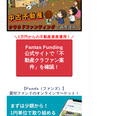
＼1万円からの不動産資産運用！／
Fantas Funding
公式サイトで「不
動産クラファン案
件」を確認！
【Funds（ファンズ）】
貸付ファンドのオンラインマーケット！