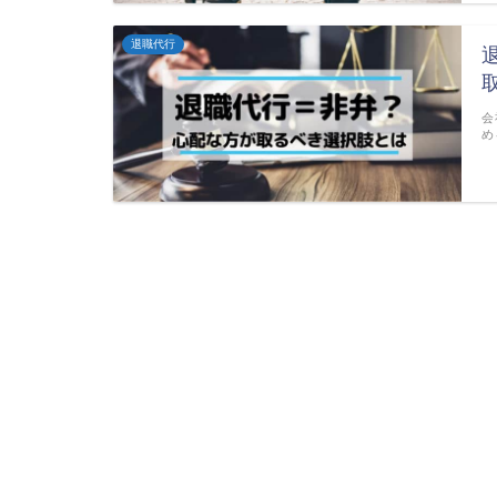
退職代行
会
め