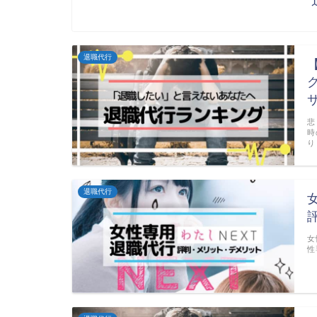
退職代行
悲
時
り
退職代行
女
性