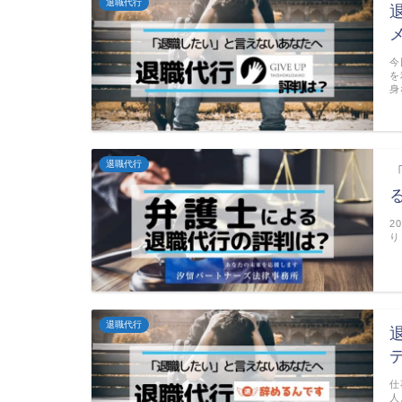
退職代行
今
を
身
退職代行
2
り
退職代行
仕
人