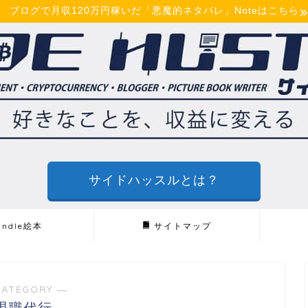
ブログで月収120万円稼いだ「悪魔的ネタバレ」Noteはこちら
サイドハッスルとは？
indle絵本
サイトマップ
CATEGORY ―