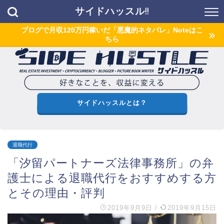
サイドハッスル!!
ブログで月収120万円稼いだ「悪魔的ネタバレ」Noteはこ
ちら
サイドハッスルとは？
退職代行
「汐留パートナーズ法律事務所」の弁
護士による退職代行をおすすめする方
とその理由・評判
2019年9月9日
/
2019年9月15日