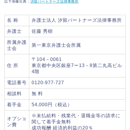
以下画像出典：
汐留パートナーズ法律事務所
名 称
弁護士法人 汐留パートナーズ法律事務所
弁護士
佐藤 秀樹
所属弁護
第一東京弁護士会所属
士会
〒104－0061
住 所
東京都中央区銀座7ー13－8第二丸高ビル
4階
電話番号
0120-977-727
相談料
無 料
着手金
54,000円（税込）
※未払給料・残業代・退職金等の請求に
オプショ
関して着手金無料
ン費
成功報酬 経済的利益の20％