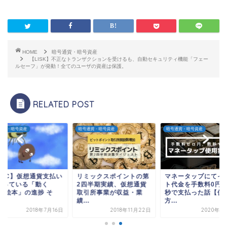
HOME
暗号通貨・暗号資産
【LISK】不正なトランザクションを受けるも、自動セキュリティ機能「フェー
ルセーフ」が発動！全てのユーザの資産は保護。
RELATED POST
通貨・暗号資産
暗号通貨・暗号資産
暗号通貨・暗号資産
BTC】仮想通貨支払い
リミックスポイントの第
マネータップにてイ
作っている「動く
2四半期実績、仮想通貨
ト代金を手数料0円
EB絵本」の進捗 そ
取引所事業が収益・業
秒で支払った話【使
.
績...
方...
2018年7月16日
2018年11月22日
2020年1