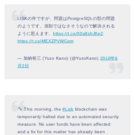
LISKの件ですが、問題はPostgreSQLの型の問題
のようです。深刻ではなさそうなので解決される
ように思えます。
https://t.co/X0a8shJKp2
https://t.co/MEXZPVWCqm
— 加納裕三 (Yuzo Kano) (@YuzoKano)
2018年6
月2日
This morning, the
#Lisk
blockchain was
temporarily halted due to an automated security
measure. No user funds have been affected
and a fix for this matter has already been