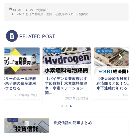
HOME
株・投資信託
iDeCoとは？会社員、主婦、公務員のパターン別解説
RELATED POST
投資信託
株・投資信託
株・投資信託
ノポリーのルール理解
【バイデン＆菅政権おす
【楽天経済圏対抗】S
、将来子供の資産運用
すめ銘柄】水素燃料電池
経済圏まとめ！ひふ
ウハウとなる
車・水素ステーション
傘下連結に加わる！金.
関...
2019年8月25日
2020年3
2021年2月22日
投資信託の記事まとめ