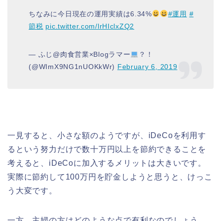
ちなみに今日現在の運用実績は6.34%
#運用
#
節税
pic.twitter.com/lrHIclxZQ2
— ふじ@肉食営業×Blogラマー
？！
(@WImX9NG1nUOKkWr)
February 6, 2019
一見すると、小さな額のようですが、iDeCoを利用す
るという努力だけで数十万円以上を節約できることを
考えると、iDeCoに加入するメリットは大きいです。
実際に節約して100万円を貯金しようと思うと、けっこ
う大変です。
一方、主婦の方はどのような点で有利なのでしょう