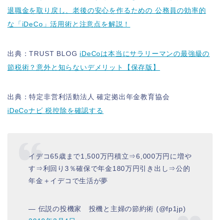
退職金を取り戻し、老後の安心を作るための 公務員の効率的
な「iDeCo」活用術と注意点を解説！
出典：TRUST BLOG
iDeCoは本当にサラリーマンの最強級の
節税術？意外と知らないデメリット【保存版】
出典：特定非営利活動法人 確定拠出年金教育協会
iDeCoナビ 税控除を確認する
イデコ65歳まで1,500万円積立⇒6,000万円に増や
す⇒利回り3％確保で年金180万円引き出し⇒公的
年金＋イデコで生活が夢
— 伝説の投機家 投機と主婦の節約術 (@fp1jp)