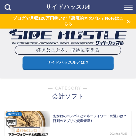
サイドハッスル!!
ブログで月収120万円稼いだ「悪魔的ネタバレ」Noteはこ
ちら
サイドハッスルとは？
― CATEGORY ―
会計ソフト
会計ソフト
おかねのコンパスとマネーフォワードの違いは？
評判のアプリで資産管理！
2021年1月2日