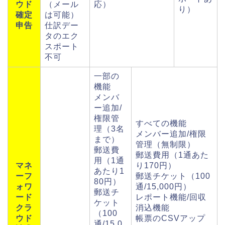
ウド
（メール
応）
り）
確定
は可能）
申告
仕訳デー
タのエク
スポート
不可
一部の
機能
メンバ
ー追加/
権限管
すべての機能
理（3名
メンバー追加/権限
まで）
管理（無制限）
郵送費
郵送費用（1通あた
用（1通
マネ
り170円）
あたり1
ーフ
郵送チケット（100
80円）
ォワ
通/15,000円）
郵送チ
ード
レポート機能/回収
ケット
クラ
消込機能
（100
ウド
帳票のCSVアップ
通/15,0