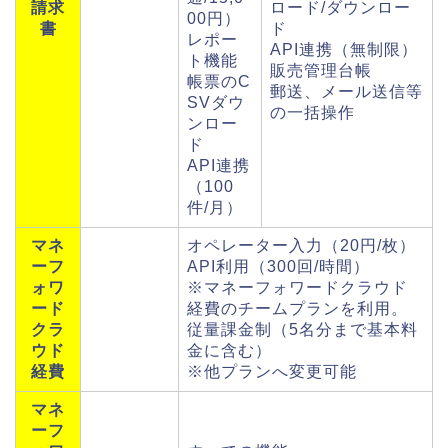
請求
ロード/ダウンロー
00円）
書
ド
レポー
API連携（無制限）
ト機能
販売管理台帳
帳票のC
郵送、メール送信等
SVダウ
の一括操作
ンロー
ド
API連携
（100
件/月）
マネ
オペレーター入力（20円/枚）
ーフ
API利用（300回/時間）
ォワ
※マネーフォワードクラウド
ード
経費のチームプランを利用。
クラ
従量課金制（5名分まで基本料
ウド
金に含む）
経費
※他プランへ変更可能
マネ
ーフ