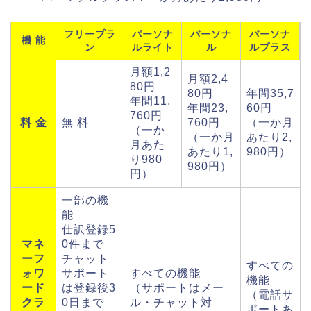
フリープラ
パーソナ
パーソナ
パーソナ
機 能
ン
ルライト
ル
ルプラス
月額1,2
月額2,4
80円
80円
年間35,7
年間11,
年間23,
60円
760円
料 金
無 料
760円
（一か月
（一か
（一か月
あたり2,
月あた
あたり1,
980円）
り980
980円）
円）
一部の機
能
仕訳登録5
マネ
0件まで
ーフ
チャット
すべての
ォワ
サポート
すべての機能
機能
ード
は登録後3
（サポートはメー
（電話サ
クラ
0日まで
ル・チャット対
ポートあ