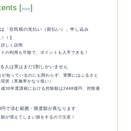
tents
[
]
hide
は「住民税の先払い（前払い）」申し込み
説！！】
し詳しく説明
ードの利用も可能で、ポイントも入手できる！
る人は実はまだ1割しかいません
方が知っているのにも関わらず、実際にはふるさと
い現状（実施率かなり低い）
成30年度課税における控除額は2448億円、控除適
00円で済む範囲・限度額が異なります
担額が増えてしまい損をするので注意！