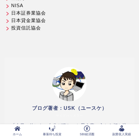
NISA
日本証券業協会
日本貸金業協会
投資信託協会
ブログ著者：USK（ユースケ）
サイドハッスラー
「本業の他にも、自分が楽しいと思う事、心から打ち込
める事、それでいてお金が稼げる仕事」=【サイドハッ
ホーム
暴落待ち投資
SBI経済圏
副業収入実績
スル（side hustle）】と言います。 本サイトで筆者の