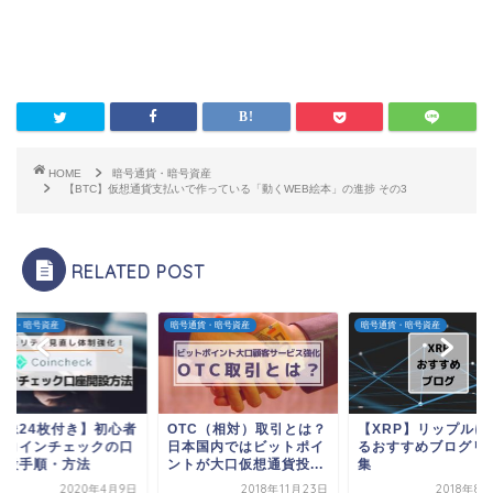
HOME
暗号通貨・暗号資産
【BTC】仮想通貨支払いで作っている「動くWEB絵本」の進捗 その3
RELATED POST
通貨・暗号資産
暗号通貨・暗号資産
暗号通貨・暗号資産
画像24枚付き】初心者
OTC（相対）取引とは？
【XRP】リップルに
けコインチェックの口
日本国内ではビットポイ
るおすすめブログリ
開設手順・方法
ントが大口仮想通貨投...
集
2020年4月9日
2018年11月23日
2018年8