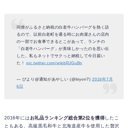
同僚がふるさと納税の白老牛ハンバーグを熱く語
るので、以前白老町を通る時にお肉屋さんの店内
の一部でお食事できるとこがあって、ランチの
「白老牛ハンバーグ」が美味しかったのを思い出
した。私もネットでサクっと納税して今日届い
た！
pic.twitter.com/wIebRJGuBn
— びより@通知があやしい (@biyori7)
2016年7月
6日
2016年には
お礼品ランキング総合第2位を獲得
したこ
ともある、高級黒毛和牛と北海道産牛を使用した贅沢