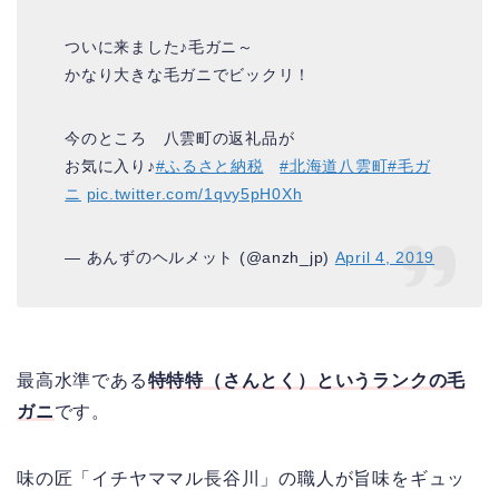
ついに来ました♪毛ガニ～
かなり大きな毛ガニでビックリ！
今のところ 八雲町の返礼品が
お気に入り♪
#ふるさと納税
#北海道八雲町
#毛ガ
ニ
pic.twitter.com/1qvy5pH0Xh
— あんずのヘルメット (@anzh_jp)
April 4, 2019
最高水準である
特特特（さんとく）というランクの毛
ガニ
です。
味の匠「イチヤママル長谷川」の職人が旨味をギュッ