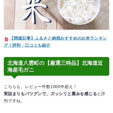
【関連記事】ふるさと納税おすすめのお米ランキン
グ！評判・口コミも紹介
北海道八雲町の【厳選三特品】北海道近
海産毛ガニ
こちらも、レビュー件数1000件超え！
実詰まりもバツグンで、ズッシリと重みを感じる
と評
判ですね。