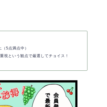
ジ
上（5点満点中）
ー重視という観点で厳選してチョイス！