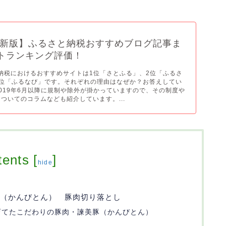
年最新版】ふるさと納税おすすめブログ記事ま
トランキング評価！
と納税におけるおすすめサイトは1位「さとふる」、2位「ふるさ
3位「ふるなび」です。それぞれの理由はなぜか？お答えしてい
019年6月以降に規制や除外が掛かっていますので、その制度や
ついてのコラムなども紹介しています。...
tents
[
]
hide
（かんびとん） 豚肉切り落とし
育てたこだわりの豚肉・諫美豚（かんびとん）