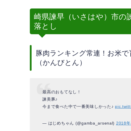
崎県諫早（いさはや）市の
落とし
豚肉ランキング常連！お米で
（かんびとん）
最高のおもてなし！
諫美豚♪
今まで食べた中で一番美味しかった♪
pic.twi
— はじめちゃん (@gamba_arsenal)
2018