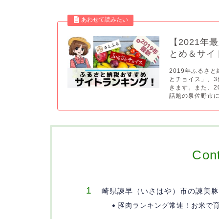
【2021
とめ＆サイ
2019年ふるさ
とチョイス」、
きます。また、2
話題の泉佐野市に
Con
崎県諫早（いさはや）市の諫美豚
豚肉ランキング常連！お米で