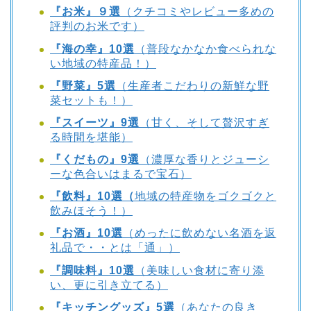
『お米』９選
（クチコミやレビュー多めの
評判のお米です）
『海の幸』10選
（普段なかなか食べられな
い地域の特産品！）
『野菜』5選
（生産者こだわりの新鮮な野
菜セットも！）
『スイーツ』9選
（甘く、そして贅沢すぎ
る時間を堪能）
『くだもの』9選
（濃厚な香りとジューシ
ーな色合いはまるで宝石）
『飲料』10選
（
地域の特産物をゴクゴクと
飲みほそう！）
『お酒』10選
（めったに飲めない名酒を返
礼品で・・とは「通」）
『調味料』10選
（美味しい食材に寄り添
い、更に引き立てる）
『キッチングッズ』5選
（あなたの良き