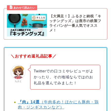
【大満足！】ふるさと納税「キ
ッチングッズ」は燕市の鉄製フ
ライパンが一番人気でオスス
メ！
＼おすすめ返礼品記事／
Twitterでの口コミやレビューがよ
かったり、その地域ならではのお
ちさと
礼品を選んでみました！
『肉』14選
（牛肉多め！ほかにも豚肉・鶏
肉・ジンギスカンなど）