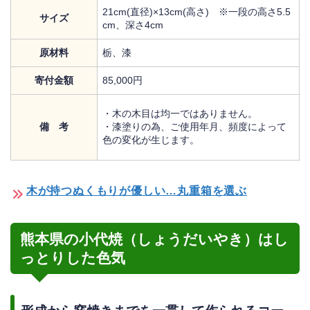
21cm(直径)×13cm(高さ) ※一段の高さ5.5
サイズ
cm、深さ4cm
原材料
栃、漆
寄付金額
85,000円
・木の木目は均一ではありません。
備 考
・漆塗りの為、ご使用年月、頻度によって
色の変化が生じます。
木が持つぬくもりが優しい…丸重箱を選ぶ
熊本県の小代焼（しょうだいやき）はし
っとりした色気