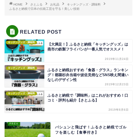
HOME
さとふる
お礼品
キッチングッズ・調味料
ふるさと納税で日本の伝統工芸を守る！美しい技術
RELATED POST
キッチングッズ・調味料
【大満足！】ふるさと納税「キッチングッズ」は
燕市の鉄製フライパンが一番人気でオススメ！
2019年11月24日
キッチングッズ・調味料
ふるさと納税おすすめ「食器・グラス」ランキン
グ！都築杉弁当箱や波佐見焼などSNS映え間違い
なしのデザイン性
2019年12月23日
キッチングッズ・調味料
ふるさと納税で「調味料」はこれがおすすめ！口
コミ・評判も紹介【さとふる】
2019年8月6日
バシュンと飛ばす！ふるさと納税でゴル
フを楽しむ【食事付き】