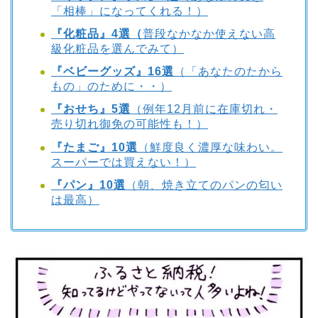
「相棒」になってくれる！）
『化粧品』4選
（
普段なかなか使えない高
級化粧品を選んでみて）
『ベビーグッズ』16選
（「あなたのたから
もの」のために・・）
『おせち』5選
（例年12月前に在庫切れ・
売り切れ御免の可能性も！）
『たまご』10選
（鮮度良く濃厚な味わい。
スーパーでは買えない！）
『パン』10選
（朝、焼き立てのパンの匂い
は最高）